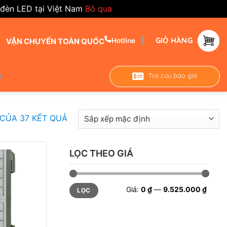
 đèn LED tại Việt Nam
Bỏ qua
GIỎ HÀNG
VẬN CHUYỂN TOÀN QUỐC
Hotline
Tra cứu báo giá
 CỦA 37 KẾT QUẢ
GOLF
LỌC THEO GIÁ
ẤT TẠI
2
Giá
Giá
Giá:
0 ₫
—
9.525.000 ₫
LỌC
tối
tối
áng: 130lm/W
thiểu
đa
00K /