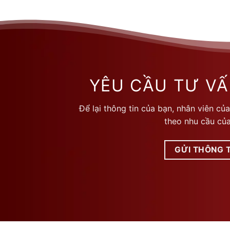
nhiều
biến
thể.
Các
tùy
chọn
có
YÊU CẦU TƯ VẤ
thể
được
Để lại thông tin của bạn, nhân viên của
chọn
theo nhu cầu của
trên
trang
GỬI THÔNG T
sản
phẩm