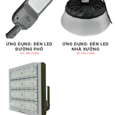
ỨNG DỤNG: ĐÈN LED
ỨNG DỤNG: ĐÈN LED
ĐƯỜNG PHỐ
NHÀ XƯỞNG
195 SẢN PHẨM
85 SẢN PHẨM