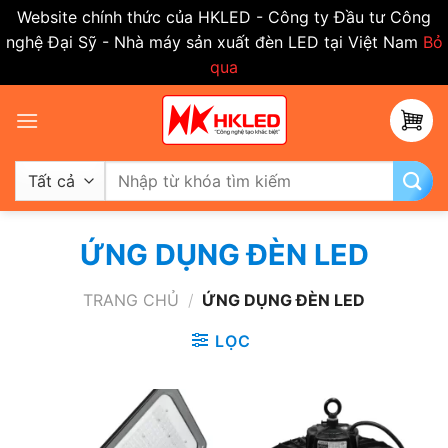
Website chính thức của HKLED - Công ty Đầu tư Công
nghệ Đại Sỹ - Nhà máy sản xuất đèn LED tại Việt Nam
Bỏ
qua
Bỏ
qua
nội
dung
Tìm
kiếm:
ỨNG DỤNG ĐÈN LED
TRANG CHỦ
/
ỨNG DỤNG ĐÈN LED
LỌC