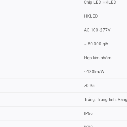
Chip LED HKLED
HKLED
AC 100-277V
~ 50.000 giờ
Hợp kim nhôm
~130lm/W
>0.95
Trắng, Trung tính, Vàn
IP66