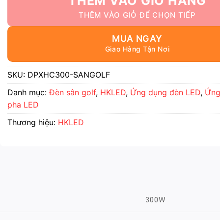
THÊM VÀO GIỎ HÀNG
MUA NGAY
SKU:
DPXHC300-SANGOLF
Danh mục:
Đèn sân golf
,
HKLED
,
Ứng dụng đèn LED
,
Ứng
pha LED
Thương hiệu:
HKLED
300W