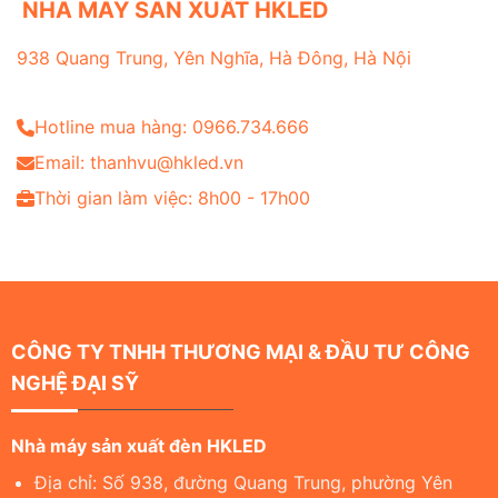
NHÀ MÁY SẢN XUẤT HKLED
938 Quang Trung, Yên Nghĩa, Hà Đông, Hà Nội
Hotline mua hàng: 0966.734.666
Email: thanhvu@hkled.vn
Thời gian làm việc: 8h00 - 17h00
CÔNG TY TNHH THƯƠNG MẠI & ĐẦU TƯ CÔNG
NGHỆ ĐẠI SỸ
Nhà máy sản xuất đèn HKLED
Địa chỉ: Số 938, đường Quang Trung, phường Yên