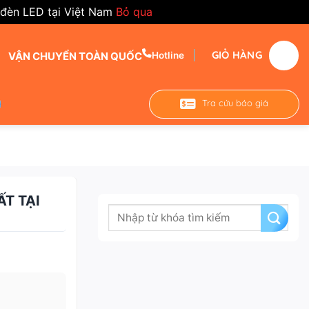
 đèn LED tại Việt Nam
Bỏ qua
GIỎ HÀNG
VẬN CHUYỂN TOÀN QUỐC
Hotline
Tra cứu báo giá
T TẠI