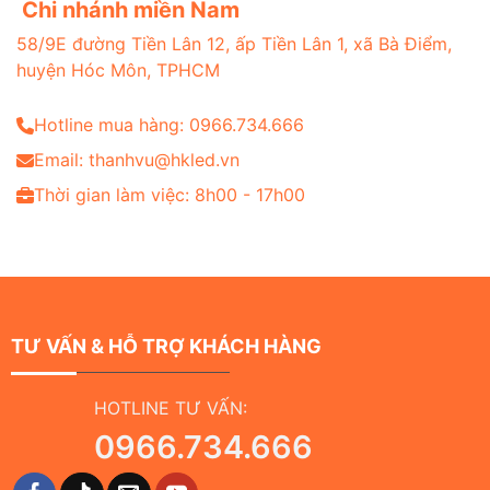
Chi nhánh miền Nam
58/9E đường Tiền Lân 12, ấp Tiền Lân 1, xã Bà Điểm,
huyện Hóc Môn, TPHCM
Hotline mua hàng: 0966.734.666
Email: thanhvu@hkled.vn
Thời gian làm việc: 8h00 - 17h00
TƯ VẤN & HỖ TRỢ KHÁCH HÀNG
HOTLINE TƯ VẤN:
0966.734.666