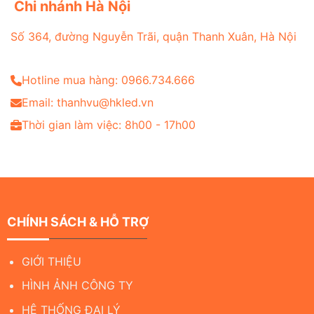
Chi nhánh Hà Nội
Số 364, đường Nguyễn Trãi, quận Thanh Xuân, Hà Nội
Hotline mua hàng: 0966.734.666
Email: thanhvu@hkled.vn
Thời gian làm việc: 8h00 - 17h00
CHÍNH SÁCH & HỖ TRỢ
GIỚI THIỆU
HÌNH ẢNH CÔNG TY
HỆ THỐNG ĐẠI LÝ