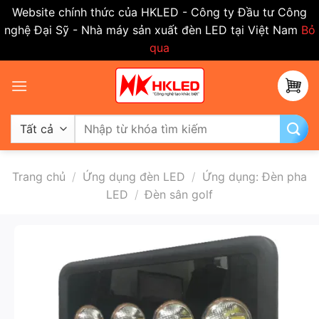
Website chính thức của HKLED - Công ty Đầu tư Công
nghệ Đại Sỹ - Nhà máy sản xuất đèn LED tại Việt Nam
Bỏ
qua
Bỏ
qua
nội
dung
Tìm
kiếm:
Trang chủ
/
Ứng dụng đèn LED
/
Ứng dụng: Đèn pha
LED
/
Đèn sân golf
-50%