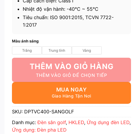
Cấp cách điện: Class I
Nhiệt độ vận hành: -40℃ ~ 55℃
Tiêu chuẩn: ISO 9001:2015, TCVN 7722-
1:2017
Màu ánh sáng
Trắng
Trung tính
Vàng
THÊM VÀO GIỎ HÀNG
MUA NGAY
SKU:
DPTVC400-SANGOLF
Danh mục:
Đèn sân golf
,
HKLED
,
Ứng dụng đèn LED
,
Ứng dụng: Đèn pha LED