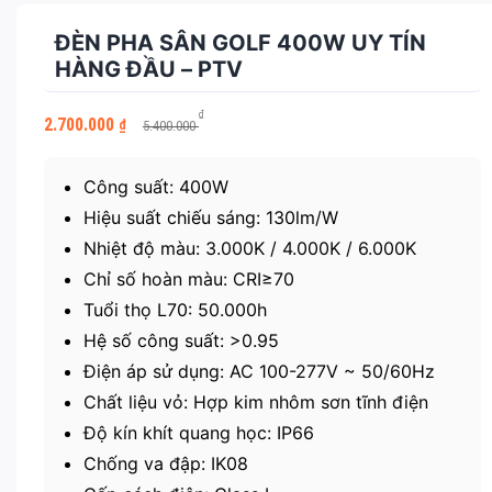
ĐÈN PHA SÂN GOLF 400W UY TÍN
HÀNG ĐẦU – PTV
Giá
Giá
₫
2.700.000
₫
5.400.000
gốc
hiện
là:
tại
5.400.000 ₫.
là:
Công suất: 400W
2.700.000 ₫.
Hiệu suất chiếu sáng: 130lm/W
Nhiệt độ màu: 3.000K / 4.000K / 6.000K
Chỉ số hoàn màu: CRI≥70
Tuổi thọ L70: 50.000h
Hệ số công suất: >0.95
Điện áp sử dụng: AC 100-277V ~ 50/60Hz
Chất liệu vỏ: Hợp kim nhôm sơn tĩnh điện
Độ kín khít quang học: IP66
Chống va đập: IK08