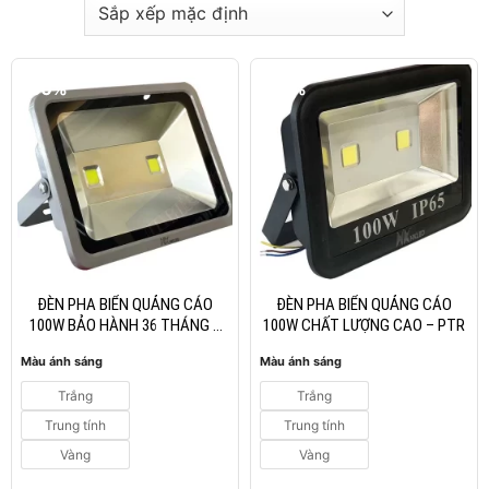
-50%
-50%
ĐÈN PHA BIỂN QUẢNG CÁO
ĐÈN PHA BIỂN QUẢNG CÁO
100W BẢO HÀNH 36 THÁNG –
100W CHẤT LƯỢNG CAO – PTR
PXH
Màu ánh sáng
Màu ánh sáng
Trắng
Trắng
Trung tính
Trung tính
Vàng
Vàng
Giá
Giá
Giá
Giá