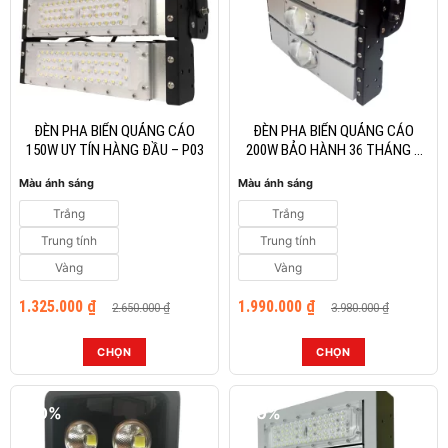
biến
biến
thể.
thể.
Các
Các
tùy
tùy
chọn
chọn
có
có
thể
thể
ĐÈN PHA BIỂN QUẢNG CÁO
ĐÈN PHA BIỂN QUẢNG CÁO
được
được
150W UY TÍN HÀNG ĐẦU – P03
200W BẢO HÀNH 36 THÁNG –
P03
chọn
chọn
Màu ánh sáng
Màu ánh sáng
trên
trên
trang
trang
Trắng
Trắng
sản
sản
Trung tính
Trung tính
phẩm
phẩm
Vàng
Vàng
Giá
Giá
Giá
Giá
1.325.000
₫
1.990.000
₫
2.650.000
₫
3.980.000
₫
gốc
hiện
gốc
hiện
là:
tại
là:
tại
2.650.000 ₫.
là:
3.980.000 ₫.
là:
CHỌN
CHỌN
1.325.000 ₫.
1.990.000 ₫.
Sản
Sản
phẩm
phẩm
-50%
-50%
này
này
có
có