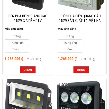
chọn
chọn
có
có
thể
thể
ĐÈN PHA BIỂN QUẢNG CÁO
ĐÈN PHA BIỂN QUẢNG CÁO
được
được
150W GIÁ RẺ – PTV
150W SẢN XUẤT TẠI VIỆT NAM
– P02
chọn
chọn
Màu ánh sáng
Màu ánh sáng
trên
trên
trang
trang
Trắng
Trắng
sản
sản
Trung tính
Trung tính
phẩm
phẩm
Vàng
Vàng
Giá
Giá
Giá
Giá
1.285.000
₫
1.265.000
₫
2.570.000
₫
2.530.000
₫
gốc
hiện
gốc
hiện
là:
tại
là:
tại
2.570.000 ₫.
là:
2.530.000 ₫.
là:
CHỌN
CHỌN
1.285.000 ₫.
1.265.000 ₫.
Sản
Sản
phẩm
phẩm
-50%
-50%
này
này
có
có
nhiều
nhiều
biến
biến
thể.
thể.