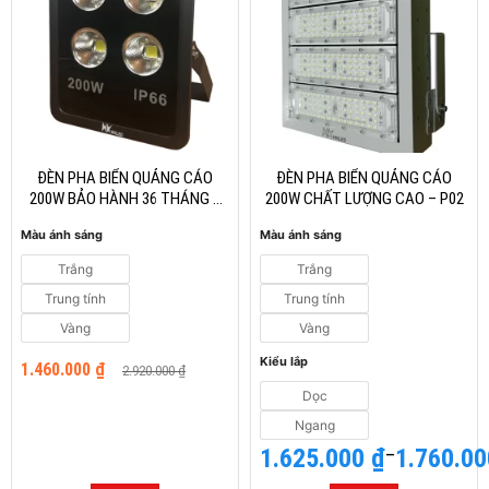
nhiều
nhiều
biến
biến
thể.
thể.
Các
Các
tùy
tùy
chọn
chọn
có
có
thể
thể
ĐÈN PHA BIỂN QUẢNG CÁO
ĐÈN PHA BIỂN QUẢNG CÁO
được
được
200W BẢO HÀNH 36 THÁNG –
200W CHẤT LƯỢNG CAO – P02
PTV
chọn
chọn
Màu ánh sáng
Màu ánh sáng
trên
trên
trang
trang
Trắng
Trắng
sản
sản
Trung tính
Trung tính
phẩm
phẩm
Vàng
Vàng
Giá
Giá
Kiểu lắp
1.460.000
₫
2.920.000
₫
gốc
hiện
là:
tại
Dọc
2.920.000 ₫.
là:
Ngang
1.460.000 ₫.
1.625.000
Khoảng
₫
–
1.760.0
giá: