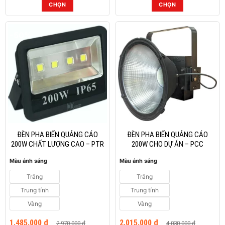
từ
CHỌN
CHỌN
1.625.000 ₫
Sản
Sản
đến
phẩm
phẩm
1.760.000 ₫
-50%
-50%
này
này
có
có
nhiều
nhiều
biến
biến
thể.
thể.
Các
Các
tùy
tùy
chọn
chọn
có
có
thể
thể
ĐÈN PHA BIỂN QUẢNG CÁO
ĐÈN PHA BIỂN QUẢNG CÁO
được
được
200W CHẤT LƯỢNG CAO – PTR
200W CHO DỰ ÁN – PCC
chọn
chọn
Màu ánh sáng
Màu ánh sáng
trên
trên
trang
trang
Trắng
Trắng
sản
sản
Trung tính
Trung tính
phẩm
phẩm
Vàng
Vàng
Giá
Giá
Giá
Giá
1.485.000
₫
2.015.000
₫
2.970.000
₫
4.030.000
₫