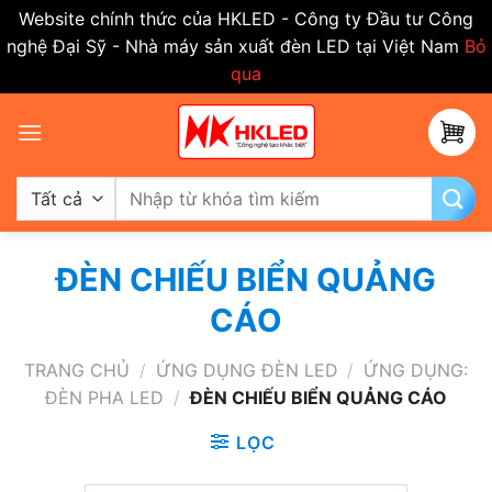
Website chính thức của HKLED - Công ty Đầu tư Công
nghệ Đại Sỹ - Nhà máy sản xuất đèn LED tại Việt Nam
Bỏ
qua
Bỏ
qua
nội
dung
Tìm
kiếm:
ĐÈN CHIẾU BIỂN QUẢNG
CÁO
TRANG CHỦ
/
ỨNG DỤNG ĐÈN LED
/
ỨNG DỤNG:
ĐÈN PHA LED
/
ĐÈN CHIẾU BIỂN QUẢNG CÁO
LỌC