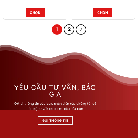
gốc
hiện
gốc
hiện
là:
tại
là:
tại
2.970.000 ₫.
là:
4.030.000 ₫.
là:
CHỌN
CHỌN
1.485.000 ₫.
2.015.000 ₫.
Sản
Sản
phẩm
phẩm
1
2
này
này
có
có
nhiều
nhiều
biến
biến
thể.
thể.
Các
Các
tùy
tùy
chọn
chọn
có
có
YÊU CẦU TƯ VẤN, BÁO
thể
thể
GIÁ
được
được
Để lại thông tin của bạn, nhân viên của chúng tôi sẽ
chọn
chọn
liên hệ tư vấn theo nhu cầu của bạn!
trên
trên
trang
trang
GỬI THÔNG TIN
sản
sản
phẩm
phẩm