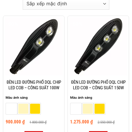
-50%
-50%
ĐÈN LED ĐƯỜNG PHỐ DQL CHIP
ĐÈN LED ĐƯỜNG PHỐ DQL CHIP
LED COB – CÔNG SUẤT 100W
LED COB – CÔNG SUẤT 150W
Màu ánh sáng
Màu ánh sáng
Giá
Giá
Giá
Giá
900.000
₫
1.275.000
₫
1.800.000
₫
2.550.000
₫
gốc
hiện
gốc
hiện
là:
tại
là:
tại