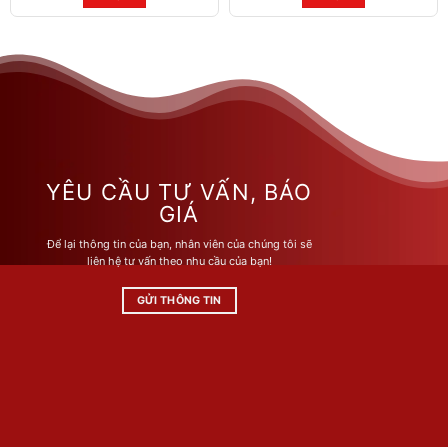
385.000 ₫.
435.000 ₫.
Sản
Sản
phẩm
phẩm
này
này
có
có
nhiều
nhiều
biến
biến
thể.
thể.
Các
Các
tùy
tùy
YÊU CẦU TƯ VẤN, BÁO
chọn
chọn
GIÁ
có
có
Để lại thông tin của bạn, nhân viên của chúng tôi sẽ
thể
thể
liên hệ tư vấn theo nhu cầu của bạn!
được
được
chọn
chọn
GỬI THÔNG TIN
trên
trên
trang
trang
sản
sản
phẩm
phẩm