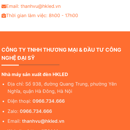
Email: thanhvu@hkled.vn
Thời gian làm việc: 8h00 - 17h00
CÔNG TY TNHH THƯƠNG MẠI & ĐẦU TƯ CÔNG
NGHỆ ĐẠI SỸ
Nhà máy sản xuất đèn HKLED
Địa chỉ: Số 938, đường Quang Trung, phường Yên
Nghĩa, quận Hà Đông, Hà Nội
Điện thoại:
0966.734.666
Zalo:
0966.734.666
Email:
thanhvu@hkled.vn