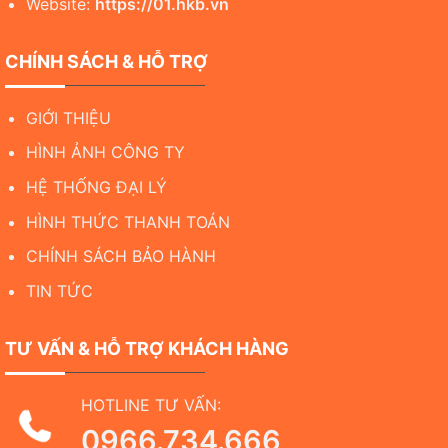
Website:
https://01.hkb.vn
CHÍNH SÁCH & HỖ TRỢ
GIỚI THIỆU
HÌNH ẢNH CÔNG TY
HỆ THỐNG ĐẠI LÝ
HÌNH THỨC THANH TOÁN
CHÍNH SÁCH BẢO HÀNH
TIN TỨC
TƯ VẤN & HỖ TRỢ KHÁCH HÀNG
HOTLINE TƯ VẤN:
0966.734.666