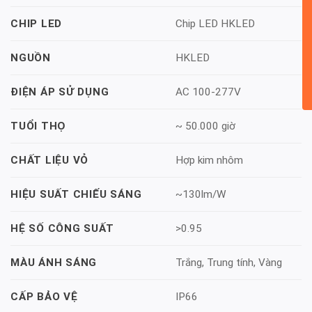
Chip LED HKLED
CHIP LED
HKLED
NGUỒN
AC 100-277V
ĐIỆN ÁP SỬ DỤNG
~ 50.000 giờ
TUỔI THỌ
Hợp kim nhôm
CHẤT LIỆU VỎ
~130lm/W
HIỆU SUẤT CHIẾU SÁNG
>0.95
HỆ SỐ CÔNG SUẤT
Trắng, Trung tính, Vàng
MÀU ÁNH SÁNG
IP66
CẤP BẢO VỆ