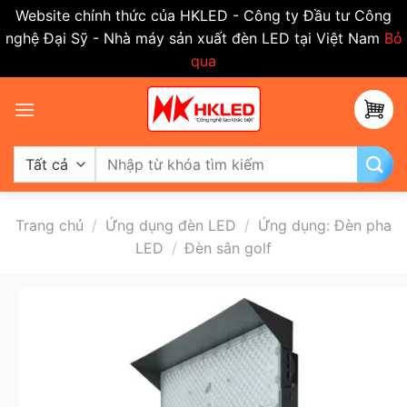
Website chính thức của HKLED - Công ty Đầu tư Công
nghệ Đại Sỹ - Nhà máy sản xuất đèn LED tại Việt Nam
Bỏ
qua
Bỏ
qua
nội
dung
Tìm
kiếm:
Trang chủ
/
Ứng dụng đèn LED
/
Ứng dụng: Đèn pha
LED
/
Đèn sân golf