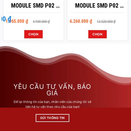
MODULE SMD P02 –
MODULE SMD P02 –
CÔNG SUẤT 250W
CÔNG SUẤT 800W
000
Giá
Giá
₫
Giá
Giá
1.965.000
₫
6.260.000
₫
3.930.000
₫
12.520.000
₫
gốc
hiện
gốc
hiện
là:
tại
là:
tại
3.930.000 ₫.
là:
12.520.000 ₫.
là:
CHỌN
CHỌN
1.965.000 ₫.
6.260.000 ₫.
Sản
Sản
phẩm
phẩm
này
này
có
có
nhiều
nhiều
biến
biến
thể.
thể.
Các
Các
YÊU CẦU TƯ VẤN, BÁO
tùy
tùy
GIÁ
chọn
chọn
Để lại thông tin của bạn, nhân viên của chúng tôi sẽ
có
có
liên hệ tư vấn theo nhu cầu của bạn!
thể
thể
được
được
GỬI THÔNG TIN
chọn
chọn
trên
trên