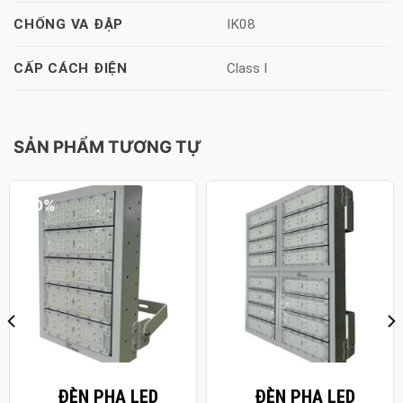
IK08
CHỐNG VA ĐẬP
Class I
CẤP CÁCH ĐIỆN
SẢN PHẨM TƯƠNG TỰ
-50%
-50%
ĐÈN PHA LED
ĐÈN PHA LED