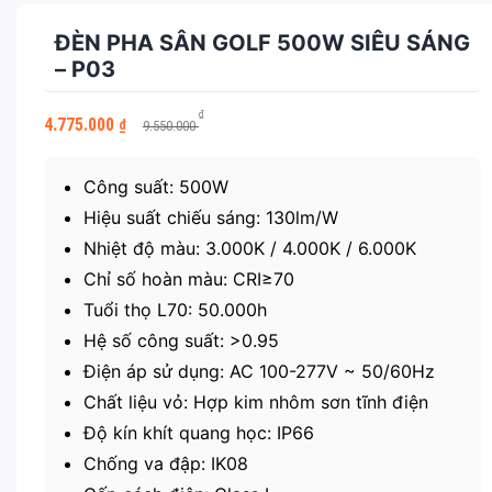
ĐÈN PHA SÂN GOLF 500W SIÊU SÁNG
– P03
Giá
Giá
₫
4.775.000
₫
9.550.000
gốc
hiện
là:
tại
9.550.000 ₫.
là:
Công suất: 500W
4.775.000 ₫.
Hiệu suất chiếu sáng: 130lm/W
Nhiệt độ màu: 3.000K / 4.000K / 6.000K
Chỉ số hoàn màu: CRI≥70
Tuổi thọ L70: 50.000h
Hệ số công suất: >0.95
Điện áp sử dụng: AC 100-277V ~ 50/60Hz
Chất liệu vỏ: Hợp kim nhôm sơn tĩnh điện
Độ kín khít quang học: IP66
Chống va đập: IK08