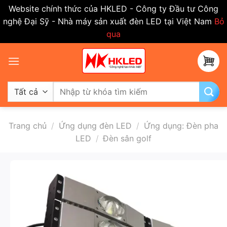
Website chính thức của HKLED - Công ty Đầu tư Công
nghệ Đại Sỹ - Nhà máy sản xuất đèn LED tại Việt Nam
Bỏ
qua
Bỏ
qua
nội
dung
Tìm
kiếm:
Trang chủ
/
Ứng dụng đèn LED
/
Ứng dụng: Đèn pha
LED
/
Đèn sân golf
-50%