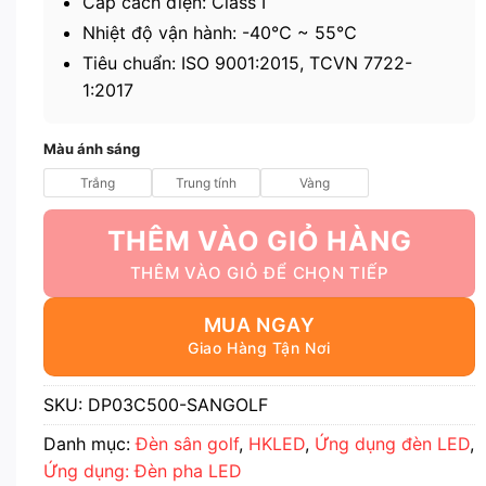
Cấp cách điện: Class I
Nhiệt độ vận hành: -40℃ ~ 55℃
Tiêu chuẩn: ISO 9001:2015, TCVN 7722-
1:2017
Màu ánh sáng
Trắng
Trung tính
Vàng
THÊM VÀO GIỎ HÀNG
MUA NGAY
SKU:
DP03C500-SANGOLF
Danh mục:
Đèn sân golf
,
HKLED
,
Ứng dụng đèn LED
,
Ứng dụng: Đèn pha LED