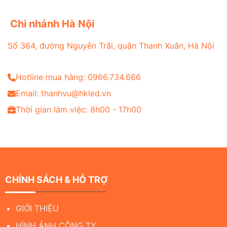
Chi nhánh Hà Nội
Số 364, đường Nguyễn Trãi, quận Thanh Xuân, Hà Nội
Hotline mua hàng: 0966.734.666
Email: thanhvu@hkled.vn
Thời gian làm việc: 8h00 - 17h00
CHÍNH SÁCH & HỖ TRỢ
GIỚI THIỆU
HÌNH ẢNH CÔNG TY