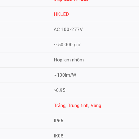
HKLED
AC 100-277V
~ 50.000 giờ
Hợp kim nhôm
~130lm/W
>0.95
Trắng
,
Trung tính
,
Vàng
IP66
IK08