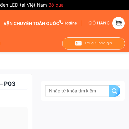
 đèn LED tại Việt Nam
Bỏ qua
GIỎ HÀNG
VẬN CHUYỂN TOÀN QUỐC
Hotline
Tra cứu báo giá
– P03