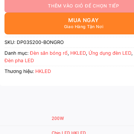
MUA NGAY
SKU:
DP03S200-BONGRO
Danh mục:
Đèn sân bóng rổ
,
HKLED
,
Ứng dụng đèn LED
,
Đèn pha LED
Thương hiệu:
HKLED
200W
Chip LED HKLED