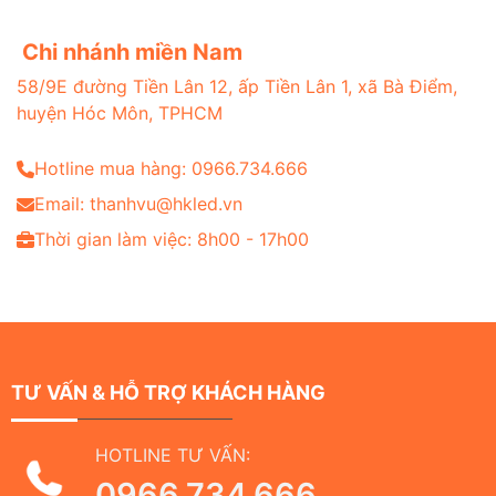
Chi nhánh miền Nam
58/9E đường Tiền Lân 12, ấp Tiền Lân 1, xã Bà Điểm,
huyện Hóc Môn, TPHCM
Hotline mua hàng: 0966.734.666
Email: thanhvu@hkled.vn
Thời gian làm việc: 8h00 - 17h00
TƯ VẤN & HỖ TRỢ KHÁCH HÀNG
HOTLINE TƯ VẤN:
0966.734.666