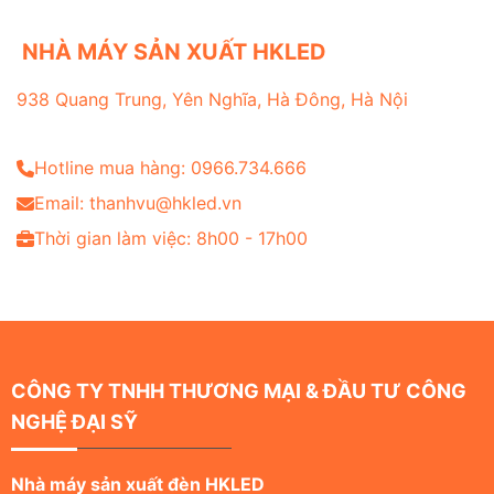
NHÀ MÁY SẢN XUẤT HKLED
938 Quang Trung, Yên Nghĩa, Hà Đông, Hà Nội
Hotline mua hàng: 0966.734.666
Email: thanhvu@hkled.vn
Thời gian làm việc: 8h00 - 17h00
CÔNG TY TNHH THƯƠNG MẠI & ĐẦU TƯ CÔNG
NGHỆ ĐẠI SỸ
Nhà máy sản xuất đèn HKLED