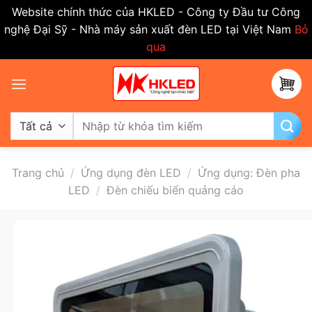
Website chính thức của HKLED - Công ty Đầu tư Công
nghệ Đại Sỹ - Nhà máy sản xuất đèn LED tại Việt Nam
Bỏ
qua
Bỏ
qua
nội
dung
Tìm
kiếm:
Trang chủ
/
Ứng dụng đèn LED
/
Ứng dụng: Đèn pha
LED
/
Đèn chiếu biển quảng cáo
-50%