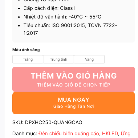
Cấp cách điện: Class I
Nhiệt độ vận hành: -40℃ ~ 55℃
Tiêu chuẩn: ISO 9001:2015, TCVN 7722-
1:2017
Màu ánh sáng
Trắng
Trung tính
Vàng
THÊM VÀO GIỎ HÀNG
MUA NGAY
SKU:
DPXHC250-QUANGCAO
Danh mục:
Đèn chiếu biển quảng cáo
,
HKLED
,
Ứng