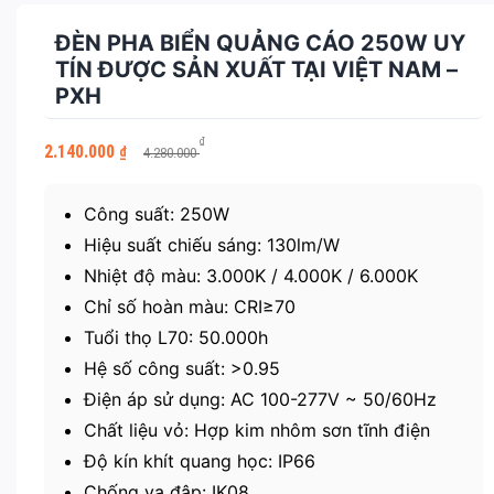
ĐÈN PHA BIỂN QUẢNG CÁO 250W UY
TÍN ĐƯỢC SẢN XUẤT TẠI VIỆT NAM –
PXH
Giá
Giá
₫
2.140.000
₫
4.280.000
gốc
hiện
là:
tại
4.280.000 ₫.
là:
Công suất: 250W
2.140.000 ₫.
Hiệu suất chiếu sáng: 130lm/W
Nhiệt độ màu: 3.000K / 4.000K / 6.000K
Chỉ số hoàn màu: CRI≥70
Tuổi thọ L70: 50.000h
Hệ số công suất: >0.95
Điện áp sử dụng: AC 100-277V ~ 50/60Hz
Chất liệu vỏ: Hợp kim nhôm sơn tĩnh điện
Độ kín khít quang học: IP66
Chống va đập: IK08