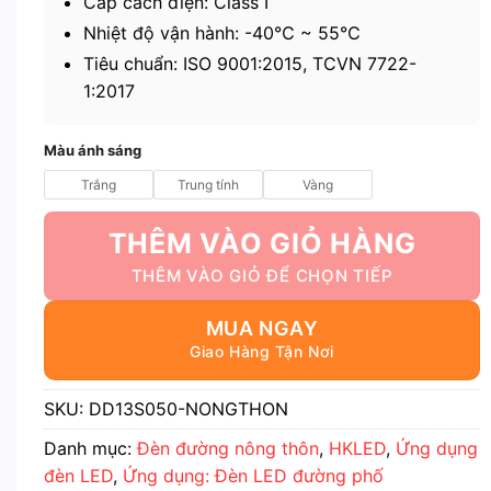
Cấp cách điện: Class I
Nhiệt độ vận hành: -40℃ ~ 55℃
Tiêu chuẩn: ISO 9001:2015, TCVN 7722-
1:2017
Màu ánh sáng
Trắng
Trung tính
Vàng
THÊM VÀO GIỎ HÀNG
MUA NGAY
SKU:
DD13S050-NONGTHON
Danh mục:
Đèn đường nông thôn
,
HKLED
,
Ứng dụng
đèn LED
,
Ứng dụng: Đèn LED đường phố