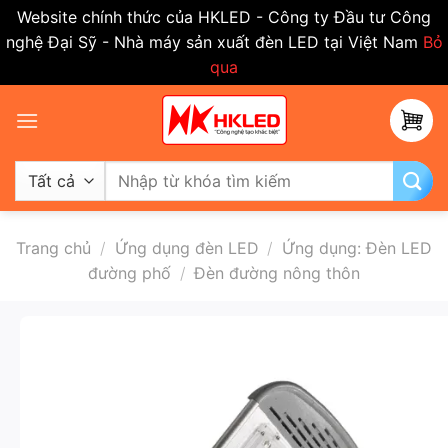
Website chính thức của HKLED - Công ty Đầu tư Công
nghệ Đại Sỹ - Nhà máy sản xuất đèn LED tại Việt Nam
Bỏ
qua
Bỏ
qua
nội
dung
Tìm
kiếm:
Trang chủ
/
Ứng dụng đèn LED
/
Ứng dụng: Đèn LED
đường phố
/
Đèn đường nông thôn
-50%