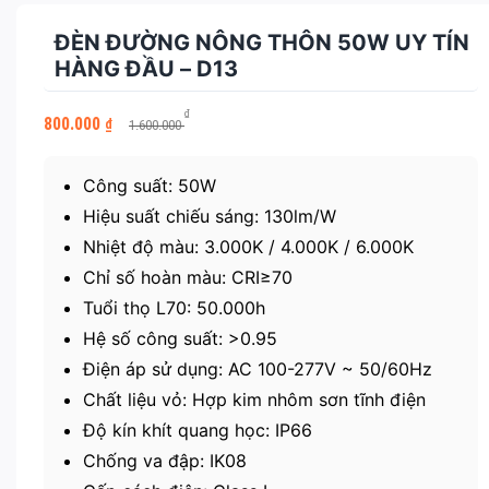
ĐÈN ĐƯỜNG NÔNG THÔN 50W UY TÍN
HÀNG ĐẦU – D13
Giá
Giá
₫
800.000
₫
1.600.000
gốc
hiện
là:
tại
1.600.000 ₫.
là:
Công suất: 50W
800.000 ₫.
Hiệu suất chiếu sáng: 130lm/W
Nhiệt độ màu: 3.000K / 4.000K / 6.000K
Chỉ số hoàn màu: CRI≥70
Tuổi thọ L70: 50.000h
Hệ số công suất: >0.95
Điện áp sử dụng: AC 100-277V ~ 50/60Hz
Chất liệu vỏ: Hợp kim nhôm sơn tĩnh điện
Độ kín khít quang học: IP66
Chống va đập: IK08