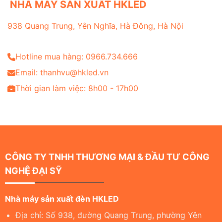
NHÀ MÁY SẢN XUẤT HKLED
938 Quang Trung, Yên Nghĩa, Hà Đông, Hà Nội
Hotline mua hàng: 0966.734.666
Email: thanhvu@hkled.vn
Thời gian làm việc: 8h00 - 17h00
CÔNG TY TNHH THƯƠNG MẠI & ĐẦU TƯ CÔNG
NGHỆ ĐẠI SỸ
Nhà máy sản xuất đèn HKLED
Địa chỉ: Số 938, đường Quang Trung, phường Yên