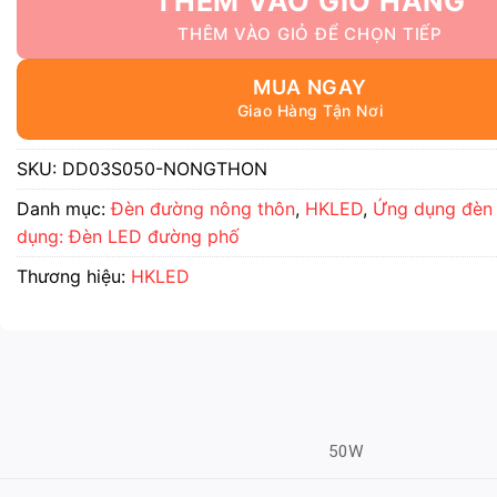
THÊM VÀO GIỎ HÀNG
MUA NGAY
SKU:
DD03S050-NONGTHON
Danh mục:
Đèn đường nông thôn
,
HKLED
,
Ứng dụng đèn
dụng: Đèn LED đường phố
Thương hiệu:
HKLED
50W