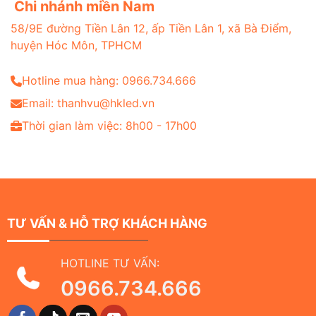
Chi nhánh miền Nam
58/9E đường Tiền Lân 12, ấp Tiền Lân 1, xã Bà Điểm,
huyện Hóc Môn, TPHCM
Hotline mua hàng: 0966.734.666
Email: thanhvu@hkled.vn
Thời gian làm việc: 8h00 - 17h00
TƯ VẤN & HỖ TRỢ KHÁCH HÀNG
HOTLINE TƯ VẤN:
0966.734.666