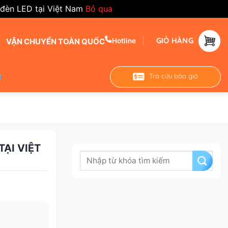
 đèn LED tại Việt Nam
Bỏ qua
GIỎ HÀNG
VẬN CHUYỂN TOÀN QUỐC
Hotline
Tra cứu báo giá
ẠI VIỆT