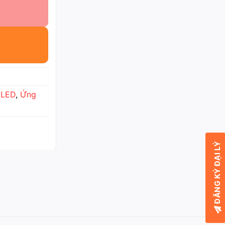
 LED
,
Ứng
ĐĂNG KÝ ĐẠI LÝ