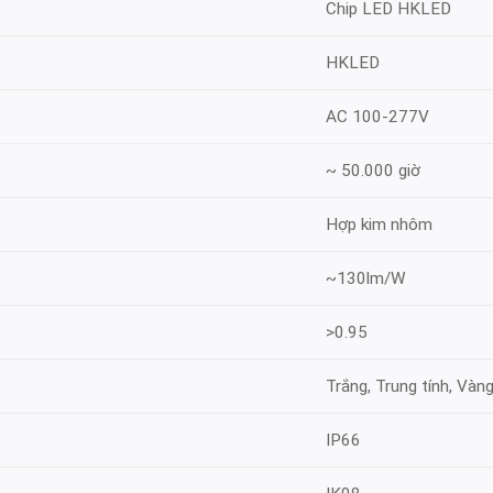
Chip LED HKLED
HKLED
AC 100-277V
~ 50.000 giờ
Hợp kim nhôm
~130lm/W
>0.95
Trắng, Trung tính, Vàn
IP66