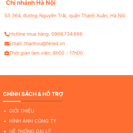
Chi nhánh Hà Nội
Số 364, đường Nguyễn Trãi, quận Thanh Xuân, Hà Nội
Hotline mua hàng: 0966.734.666
Email: thanhvu@hkled.vn
Thời gian làm việc: 8h00 - 17h00
CHÍNH SÁCH & HỖ TRỢ
GIỚI THIỆU
HÌNH ẢNH CÔNG TY
HỆ THỐNG ĐẠI LÝ