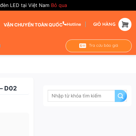
 đèn LED tại Việt Nam
Bỏ qua
GIỎ HÀNG
VẬN CHUYỂN TOÀN QUỐC
Hotline
Tra cứu báo giá
– D02