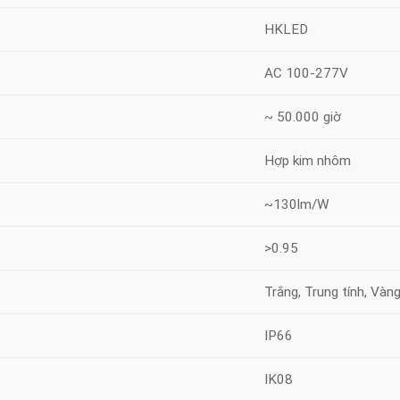
HKLED
AC 100-277V
~ 50.000 giờ
Hợp kim nhôm
~130lm/W
>0.95
Trắng, Trung tính, Vàn
IP66
IK08