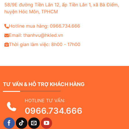
58/9E đường Tiền Lân 12, ấp Tiền Lân 1, xã Bà Điểm,
huyện Hóc Môn, TPHCM
Hotline mua hàng: 0966.734.666
Email: thanhvu@hkled.vn
Thời gian làm việc: 8h00 - 17h00
TƯ VẤN & HỖ TRỢ KHÁCH HÀNG
HOTLINE TƯ VẤN:
0966.734.666