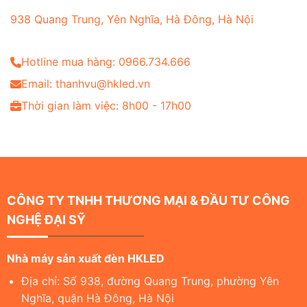
938 Quang Trung, Yên Nghĩa, Hà Đông, Hà Nội
Hotline mua hàng: 0966.734.666
Email: thanhvu@hkled.vn
Thời gian làm việc: 8h00 - 17h00
CÔNG TY TNHH THƯƠNG MẠI & ĐẦU TƯ CÔNG
NGHỆ ĐẠI SỸ
Nhà máy sản xuất đèn HKLED
Địa chỉ: Số 938, đường Quang Trung, phường Yên
Nghĩa, quận Hà Đông, Hà Nội