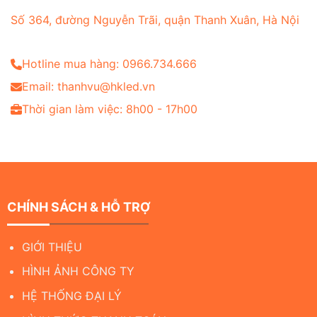
Số 364, đường Nguyễn Trãi, quận Thanh Xuân, Hà Nội
Hotline mua hàng: 0966.734.666
Email: thanhvu@hkled.vn
Thời gian làm việc: 8h00 - 17h00
CHÍNH SÁCH & HỖ TRỢ
GIỚI THIỆU
HÌNH ẢNH CÔNG TY
HỆ THỐNG ĐẠI LÝ