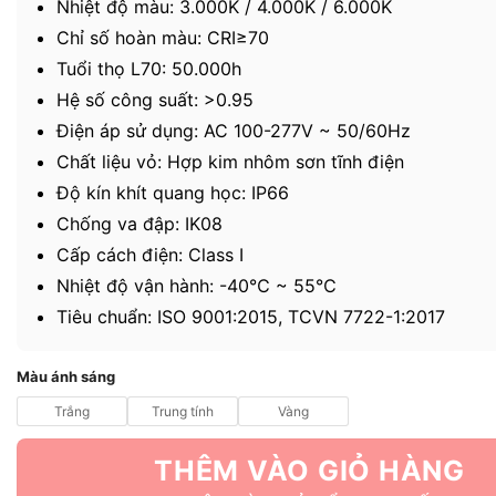
Nhiệt độ màu: 3.000K / 4.000K / 6.000K
Chỉ số hoàn màu: CRI≥70
Tuổi thọ L70: 50.000h
Hệ số công suất: >0.95
Điện áp sử dụng: AC 100-277V ~ 50/60Hz
Chất liệu vỏ: Hợp kim nhôm sơn tĩnh điện
Độ kín khít quang học: IP66
Chống va đập: IK08
Cấp cách điện: Class I
Nhiệt độ vận hành: -40℃ ~ 55℃
Tiêu chuẩn: ISO 9001:2015, TCVN 7722-1:2017
Màu ánh sáng
Trắng
Trung tính
Vàng
THÊM VÀO GIỎ HÀNG