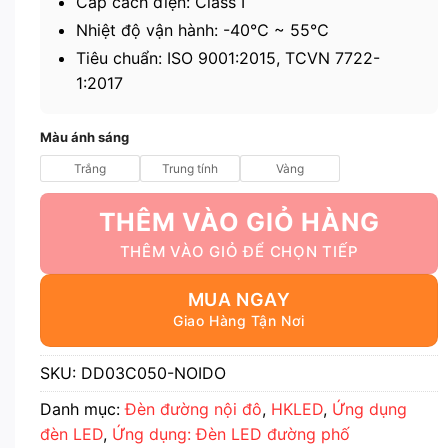
Cấp cách điện: Class I
Nhiệt độ vận hành: -40℃ ~ 55℃
Tiêu chuẩn: ISO 9001:2015, TCVN 7722-
1:2017
Màu ánh sáng
Trắng
Trung tính
Vàng
THÊM VÀO GIỎ HÀNG
MUA NGAY
SKU:
DD03C050-NOIDO
Danh mục:
Đèn đường nội đô
,
HKLED
,
Ứng dụng
đèn LED
,
Ứng dụng: Đèn LED đường phố