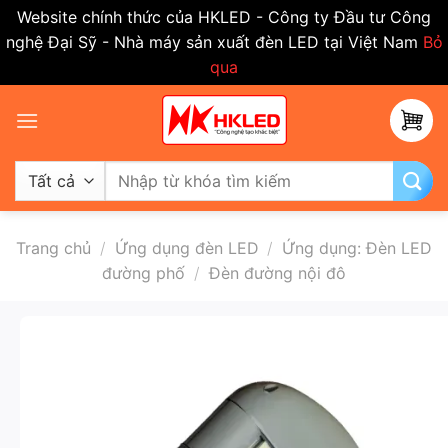
Website chính thức của HKLED - Công ty Đầu tư Công
nghệ Đại Sỹ - Nhà máy sản xuất đèn LED tại Việt Nam
Bỏ
qua
Bỏ
qua
nội
dung
Tìm
kiếm:
Trang chủ
/
Ứng dụng đèn LED
/
Ứng dụng: Đèn LED
đường phố
/
Đèn đường nội đô
-50%