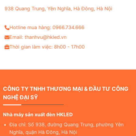
938 Quang Trung, Yên Nghĩa, Hà Đông, Hà Nội
Hotline mua hàng: 0966.734.666
Email: thanhvu@hkled.vn
Thời gian làm việc: 8h00 - 17h00
CÔNG TY TNHH THƯƠNG MẠI & ĐẦU TƯ CÔNG
NGHỆ ĐẠI SỸ
Nhà máy sản xuất đèn HKLED
Địa chỉ: Số 938, đường Quang Trung, phường Yên
Nghĩa, quận Hà Đông, Hà Nội