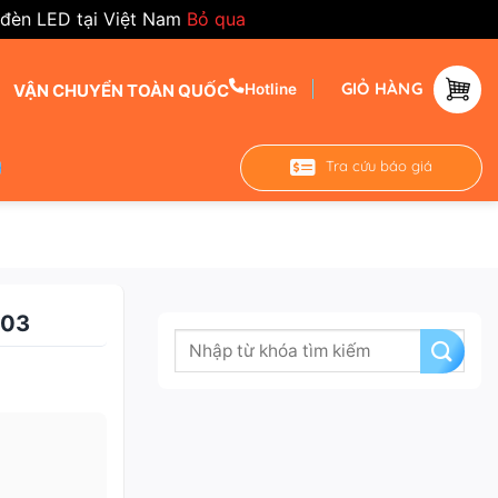
 đèn LED tại Việt Nam
Bỏ qua
GIỎ HÀNG
VẬN CHUYỂN TOÀN QUỐC
Hotline
Tra cứu báo giá
D03