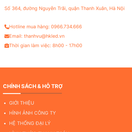
Số 364, đường Nguyễn Trãi, quận Thanh Xuân, Hà Nội
Hotline mua hàng: 0966.734.666
Email: thanhvu@hkled.vn
Thời gian làm việc: 8h00 - 17h00
CHÍNH SÁCH & HỖ TRỢ
GIỚI THIỆU
HÌNH ẢNH CÔNG TY
HỆ THỐNG ĐẠI LÝ