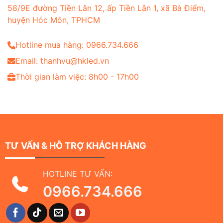
58/9E đường Tiền Lân 12, ấp Tiền Lân 1, xã Bà Điểm,
huyện Hóc Môn, TPHCM
Hotline mua hàng: 0966.734.666
Email: thanhvu@hkled.vn
Thời gian làm việc: 8h00 - 17h00
TƯ VẤN & HỖ TRỢ KHÁCH HÀNG
HOTLINE TƯ VẤN:
0966.734.666