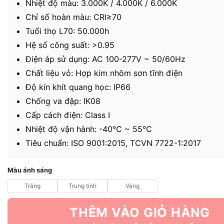
Nhiệt độ màu: 3.000K / 4.000K / 6.000K
Chỉ số hoàn màu: CRI≥70
Tuổi thọ L70: 50.000h
Hệ số công suất: >0.95
Điện áp sử dụng: AC 100-277V ~ 50/60Hz
Chất liệu vỏ: Hợp kim nhôm sơn tĩnh điện
Độ kín khít quang học: IP66
Chống va đập: IK08
Cấp cách điện: Class I
Nhiệt độ vận hành: -40℃ ~ 55℃
Tiêu chuẩn: ISO 9001:2015, TCVN 7722-1:2017
Màu ánh sáng
Trắng
Trung tính
Vàng
THÊM VÀO GIỎ HÀNG