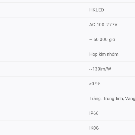
HKLED
AC 100-277V
~ 50.000 giờ
Hợp kim nhôm
~130lm/W
>0.95
Trắng, Trung tính, Vàn
IP66
IK08