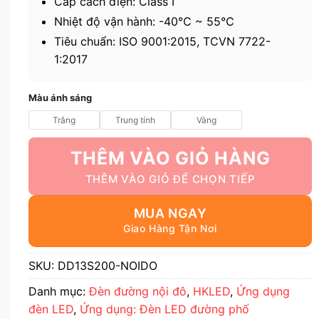
Cấp cách điện: Class I
Nhiệt độ vận hành: -40℃ ~ 55℃
Tiêu chuẩn: ISO 9001:2015, TCVN 7722-
1:2017
Màu ánh sáng
Trắng
Trung tính
Vàng
THÊM VÀO GIỎ HÀNG
MUA NGAY
SKU:
DD13S200-NOIDO
Danh mục:
Đèn đường nội đô
,
HKLED
,
Ứng dụng
đèn LED
,
Ứng dụng: Đèn LED đường phố