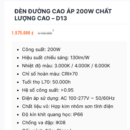
ĐÈN ĐƯỜNG CAO ÁP 200W CHẤT
LƯỢNG CAO – D13
Giá
Giá
₫
1.575.000
₫
3.150.000
gốc
hiện
là:
tại
3.150.000 ₫.
là:
Công suất: 200W
1.575.000 ₫.
Hiệu suất chiếu sáng: 130lm/W
Nhiệt độ màu: 3.000K / 4.000K / 6.000K
Chỉ số hoàn màu: CRI≥70
Tuổi thọ L70: 50.000h
Hệ số công suất: >0.95
Điện áp sử dụng: AC 100-277V ~ 50/60Hz
Chất liệu vỏ: Hợp kim nhôm sơn tĩnh điện
Độ kín khít quang học: IP66
Chống va đập: IK08