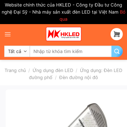
Website chính thức của HKLED - Công ty Đầu tư Công
nghệ Đại Sỹ - Nhà máy sản xuất đèn LED tại Việt Nam
Bỏ
qua
Bỏ
qua
nội
dung
Tìm
kiếm:
Trang chủ
/
Ứng dụng đèn LED
/
Ứng dụng: Đèn LED
đường phố
/
Đèn đường nội đô
-50%