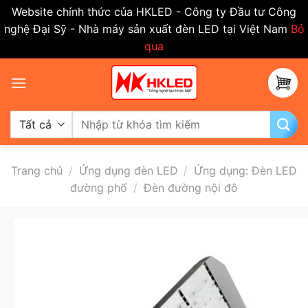
Website chính thức của HKLED - Công ty Đầu tư Công
nghệ Đại Sỹ - Nhà máy sản xuất đèn LED tại Việt Nam
Bỏ
qua
Bỏ
qua
nội
dung
Tìm
kiếm:
Trang chủ
/
Ứng dụng đèn LED
/
Ứng dụng: Đèn LED
đường phố
/
Đèn đường nội đô
-50%