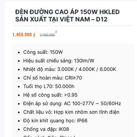
ĐÈN ĐƯỜNG CAO ÁP 150W HKLED
SẢN XUẤT TẠI VIỆT NAM – D12
Giá
Giá
₫
1.450.000
₫
2.900.000
gốc
hiện
là:
tại
2.900.000 ₫.
là:
Công suất: 150W
1.450.000 ₫.
Hiệu suất chiếu sáng: 130lm/W
Nhiệt độ màu: 3.000K / 4.000K / 6.000K
Chỉ số hoàn màu: CRI≥70
Tuổi thọ L70: 50.000h
Hệ số công suất: >0.95
Điện áp sử dụng: AC 100-277V ~ 50/60Hz
Chất liệu vỏ: Hợp kim nhôm sơn tĩnh điện
Độ kín khít quang học: IP66
Chống va đập: IK08