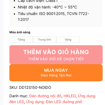
Cấp cách điện: Class I
Nhiệt độ vận hành: -40℃ ~ 55℃
Tiêu chuẩn: ISO 9001:2015, TCVN 7722-
1:2017
Màu ánh sáng
Trắng
Trung tính
Vàng
THÊM VÀO GIỎ HÀNG
MUA NGAY
SKU:
DD12S150-NOIDO
Danh mục:
Đèn đường nội đô
,
HKLED
,
Ứng dụng
đèn LED
,
Ứng dụng: Đèn LED đường phố