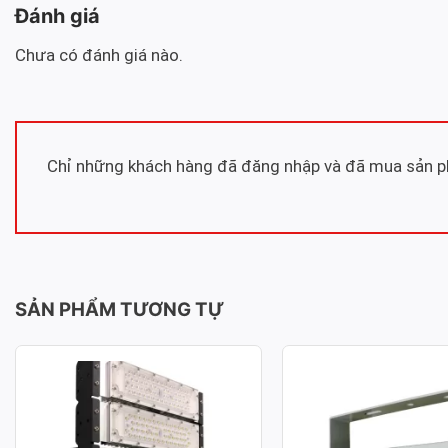
Đánh giá
Chưa có đánh giá nào.
Chỉ những khách hàng đã đăng nhập và đã mua sản ph
SẢN PHẨM TƯƠNG TỰ
ĐÈN PHA LED MODULE SMD
ĐÈN PHA LED MOD
-50%
-50%
P03 – CÔNG SUẤT 250W
P02 – CÔNG SUẤT
Công suất: 250W
Công suất: 50W
Hiệu suất chiếu sáng: 130lm/W
Hiệu suất chiếu sáng: 