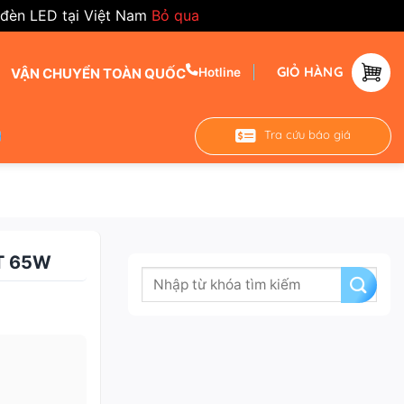
 đèn LED tại Việt Nam
Bỏ qua
GIỎ HÀNG
VẬN CHUYỂN TOÀN QUỐC
Hotline
Tra cứu báo giá
T 65W