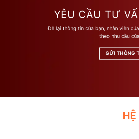
biến
biến
thể.
thể.
YÊU CẦU TƯ VẤ
Các
Các
tùy
tùy
Để lại thông tin của bạn, nhân viên của
chọn
chọn
theo nhu cầu của
có
có
thể
thể
được
được
GỬI THÔNG T
chọn
chọn
trên
trên
trang
trang
sản
sản
phẩm
phẩm
HỆ