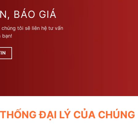
biến
thể.
N, BÁO GIÁ
Các
tùy
 chúng tôi sẽ liên hệ tư vấn
chọn
 bạn!
có
thể
được
IN
chọn
trên
trang
sản
phẩm
 THỐNG ĐẠI LÝ CỦA CHÚNG 