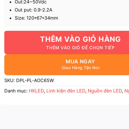
Out:24~50Vdc
Out put: 0.9-2.2A
Size: 120*67*34mm
THÊM VÀO GIỎ HÀNG
MUA NGAY
SKU:
DPL-PL-AOC65W
Danh mục:
HKLED
,
Linh kiện đèn LED
,
Nguồn đèn LED
,
Ng