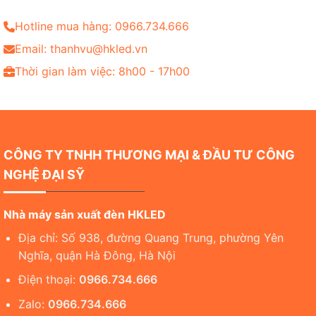
Hotline mua hàng: 0966.734.666
Email: thanhvu@hkled.vn
Thời gian làm việc: 8h00 - 17h00
CÔNG TY TNHH THƯƠNG MẠI & ĐẦU TƯ CÔNG
NGHỆ ĐẠI SỸ
Nhà máy sản xuất đèn HKLED
Địa chỉ: Số 938, đường Quang Trung, phường Yên
Nghĩa, quận Hà Đông, Hà Nội
Điện thoại:
0966.734.666
Zalo:
0966.734.666