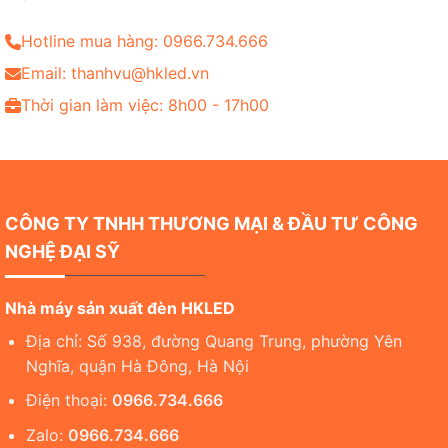
Hotline mua hàng: 0966.734.666
Email: thanhvu@hkled.vn
Thời gian làm việc: 8h00 - 17h00
CÔNG TY TNHH THƯƠNG MẠI & ĐẦU TƯ CÔNG
NGHỆ ĐẠI SỸ
Nhà máy sản xuất đèn HKLED
Địa chỉ: Số 938, đường Quang Trung, phường Yên
Nghĩa, quận Hà Đông, Hà Nội
Điện thoại:
0966.734.666
Zalo:
0966.734.666