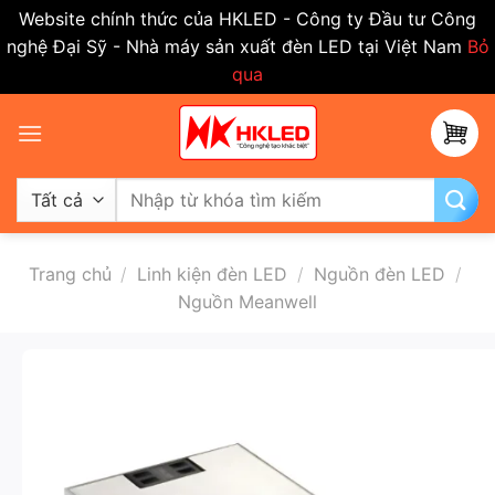
Website chính thức của HKLED - Công ty Đầu tư Công
nghệ Đại Sỹ - Nhà máy sản xuất đèn LED tại Việt Nam
Bỏ
qua
Bỏ
qua
nội
dung
Tìm
kiếm:
Trang chủ
/
Linh kiện đèn LED
/
Nguồn đèn LED
/
Nguồn Meanwell