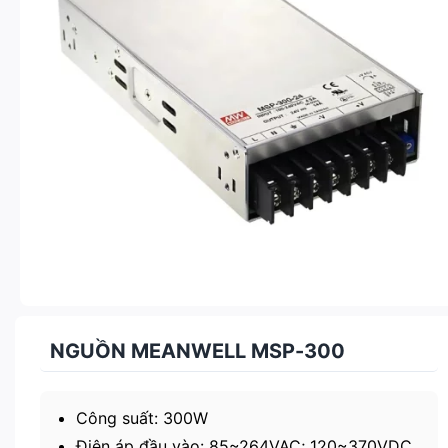
NGUỒN MEANWELL MSP-300
Công suất: 300W
Điện áp đầu vào: 85~264VAC; 120~370VDC