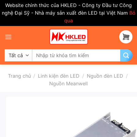
Website chính thức của HKLED - Công ty Đầu tư Công
nghệ Đại Sỹ - Nhà máy sản xuất đèn LED tại Việt Nam
Bỏ
qua
Bỏ
qua
nội
dung
Tìm
kiếm:
Trang chủ
/
Linh kiện đèn LED
/
Nguồn đèn LED
/
Nguồn Meanwell