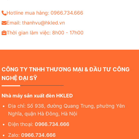
Hotline mua hàng: 0966.734.666
Email: thanhvu@hkled.vn
Thời gian làm việc: 8h00 - 17h00
CÔNG TY TNHH THƯƠNG MẠI & ĐẦU TƯ CÔNG
NGHỆ ĐẠI SỸ
Nhà máy sản xuất đèn HKLED
Địa chỉ: Số 938, đường Quang Trung, phường Yên
Nghĩa, quận Hà Đông, Hà Nội
Điện thoại:
0966.734.666
Zalo:
0966.734.666