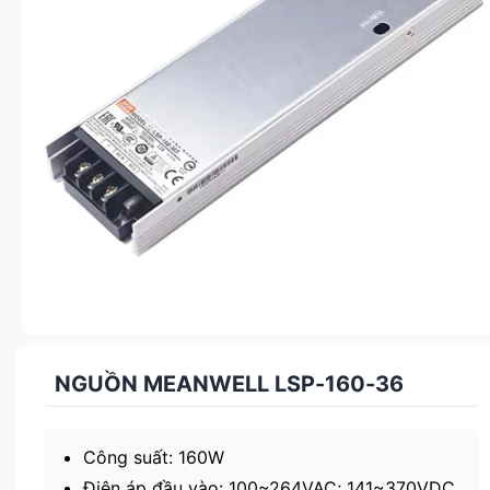
NGUỒN MEANWELL LSP-160-36
Công suất: 160W
Điện áp đầu vào: 100~264VAC; 141~370VDC