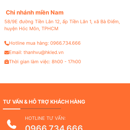
Chi nhánh miền Nam
58/9E đường Tiền Lân 12, ấp Tiền Lân 1, xã Bà Điểm,
huyện Hóc Môn, TPHCM
Hotline mua hàng: 0966.734.666
Email: thanhvu@hkled.vn
Thời gian làm việc: 8h00 - 17h00
TƯ VẤN & HỖ TRỢ KHÁCH HÀNG
HOTLINE TƯ VẤN:
0966.734.666