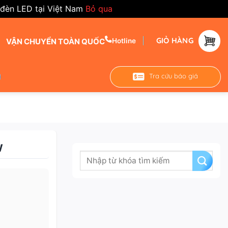
 đèn LED tại Việt Nam
Bỏ qua
GIỎ HÀNG
VẬN CHUYỂN TOÀN QUỐC
Hotline
Tra cứu báo giá
W