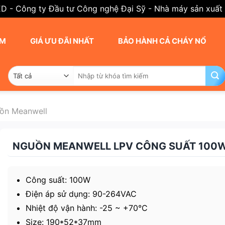
ED - Công ty Đầu tư Công nghệ Đại Sỹ - Nhà máy sản xuất
AM
GIÁ ƯU ĐÃI NHẤT
BẢO HÀNH CẢ CHÁY NỔ
Tìm
kiếm:
ồn Meanwell
NGUỒN MEANWELL LPV CÔNG SUẤT 100
Công suất: 100W
Điện áp sử dụng: 90-264VAC
Nhiệt độ vận hành: -25 ~ +70°C
Size: 190*52*37mm