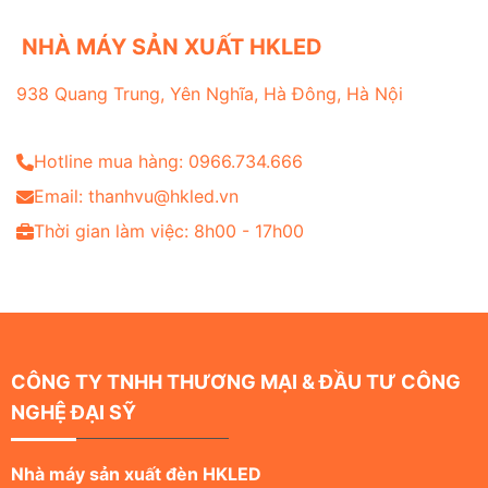
NHÀ MÁY SẢN XUẤT HKLED
938 Quang Trung, Yên Nghĩa, Hà Đông, Hà Nội
Hotline mua hàng: 0966.734.666
Email: thanhvu@hkled.vn
Thời gian làm việc: 8h00 - 17h00
CÔNG TY TNHH THƯƠNG MẠI & ĐẦU TƯ CÔNG
NGHỆ ĐẠI SỸ
Nhà máy sản xuất đèn HKLED