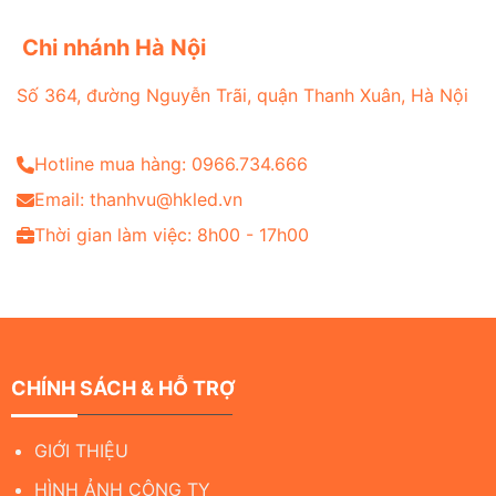
Chi nhánh Hà Nội
Số 364, đường Nguyễn Trãi, quận Thanh Xuân, Hà Nội
Hotline mua hàng: 0966.734.666
Email: thanhvu@hkled.vn
Thời gian làm việc: 8h00 - 17h00
CHÍNH SÁCH & HỖ TRỢ
GIỚI THIỆU
HÌNH ẢNH CÔNG TY