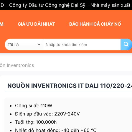
ED - Công ty Đầu tư Công nghệ Đại Sỹ - Nhà máy sản xuất
AM
GIÁ ƯU ĐÃI NHẤT
BẢO HÀNH CẢ CHÁY NỔ
Tìm
kiếm:
ồn Inventronics
NGUỒN INVENTRONICS IT DALI 110/220-2
Công suất: 110W
Điện áp đầu vào: 220V-240V
Tuổi thọ: 100.000h
Nhiệt độ hoạt động: -40 đến +60 °C