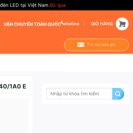
 đèn LED tại Việt Nam
Bỏ qua
GIỎ HÀNG
VẬN CHUYỂN TOÀN QUỐC
Hotline
Tra cứu báo giá
40/1A0 E