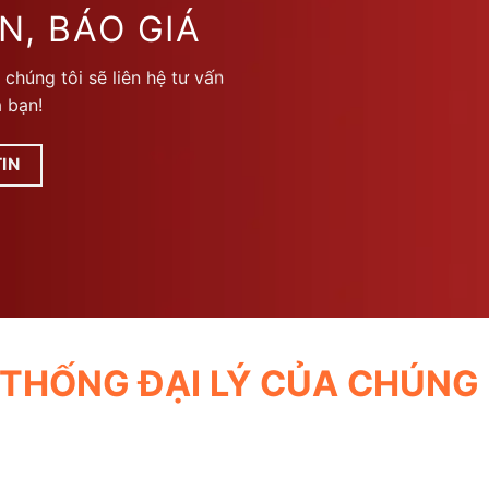
thể.
N, BÁO GIÁ
Các
tùy
 chúng tôi sẽ liên hệ tư vấn
chọn
 bạn!
có
thể
được
IN
chọn
trên
trang
sản
phẩm
 THỐNG ĐẠI LÝ CỦA CHÚNG 