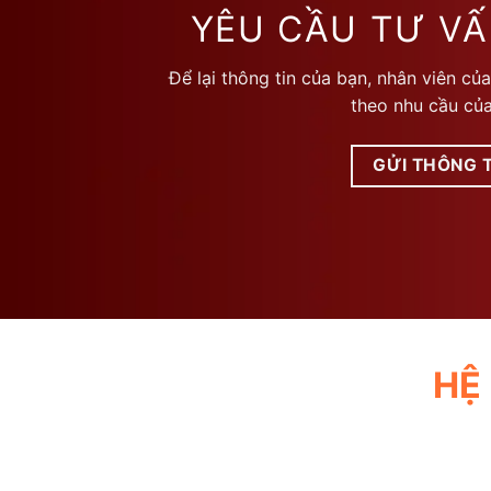
thể.
thể.
YÊU CẦU TƯ VẤ
Các
Các
tùy
tùy
Để lại thông tin của bạn, nhân viên của
chọn
chọn
theo nhu cầu của
có
có
thể
thể
được
được
GỬI THÔNG T
chọn
chọn
trên
trên
trang
trang
sản
sản
phẩm
phẩm
HỆ