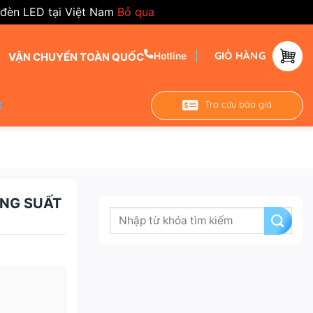
 đèn LED tại Việt Nam
Bỏ qua
GIỎ HÀNG
VẬN CHUYỂN TOÀN QUỐC
Hotline
Tra cứu báo giá
ÔNG SUẤT