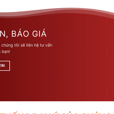
này
có
nhiều
biến
thể.
N, BÁO GIÁ
Các
tùy
 chúng tôi sẽ liên hệ tư vấn
chọn
 bạn!
có
thể
được
IN
chọn
trên
trang
sản
phẩm