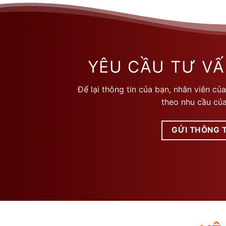
này
này
có
có
nhiều
nhiều
biến
biến
thể.
thể.
YÊU CẦU TƯ VẤ
Các
Các
tùy
tùy
Để lại thông tin của bạn, nhân viên của
chọn
chọn
theo nhu cầu của
có
có
thể
thể
được
được
GỬI THÔNG T
chọn
chọn
trên
trên
trang
trang
sản
sản
phẩm
phẩm