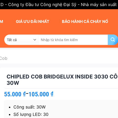
ED - Công ty Đầu tư Công nghệ Đại Sỹ - Nhà máy sản xuất
AM
GIÁ ƯU ĐÃI NHẤT
BẢO HÀNH CẢ CHÁY NỔ
Tìm
kiếm:
 Cob
CHIPLED COB BRIDGELUX INSIDE 3030 C
30W
55.000
Khoảng
₫
–
105.000
₫
giá:
từ
Công suất: 30W
55.000 ₫
đến
Số lượng LED: 30
105.000 ₫