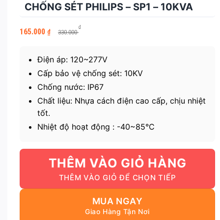
CHỐNG SÉT PHILIPS – SP1 – 10KVA
Giá
Giá
₫
165.000
₫
330.000
gốc
hiện
là:
tại
330.000 ₫.
là:
Điện áp: 120~277V
165.000 ₫.
Cấp bảo vệ chống sét: 10KV
Chống nước: IP67
Chất liệu: Nhựa cách điện cao cấp, chịu nhiệt
tốt.
Nhiệt độ hoạt động : -40~85°C
THÊM VÀO GIỎ HÀNG
MUA NGAY