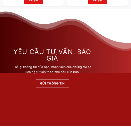
3.935.000 ₫.
6.475.000 ₫.
Sản
Sản
phẩm
phẩm
này
này
có
có
nhiều
nhiều
biến
biến
thể.
thể.
Các
Các
YÊU CẦU TƯ VẤN, BÁO
tùy
tùy
GIÁ
chọn
chọn
Để lại thông tin của bạn, nhân viên của chúng tôi sẽ
có
có
liên hệ tư vấn theo nhu cầu của bạn!
thể
thể
được
được
GỬI THÔNG TIN
chọn
chọn
trên
trên
trang
trang
sản
sản
phẩm
phẩm