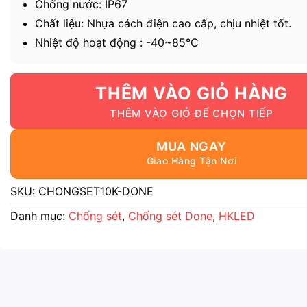
Chống nước: IP67
Chất liệu: Nhựa cách điện cao cấp, chịu nhiệt tốt.
Nhiệt độ hoạt động : -40~85°C
THÊM VÀO GIỎ HÀNG
MUA NGAY
SKU:
CHONGSET10K-DONE
Danh mục:
Chống sét
,
Chống sét Done
,
HKLED