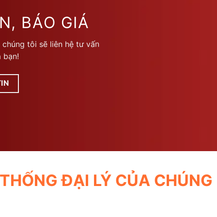
biến
thể.
N, BÁO GIÁ
Các
tùy
 chúng tôi sẽ liên hệ tư vấn
chọn
 bạn!
có
thể
được
IN
chọn
trên
trang
sản
phẩm
 THỐNG ĐẠI LÝ CỦA CHÚNG 