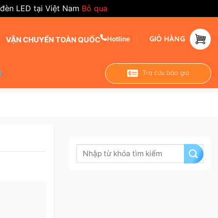
 đèn LED tại Việt Nam
Bỏ qua
GIỎ HÀNG
VẬN CHUYỂN TOÀN QUỐC
Hotline
Tra cứu báo giá