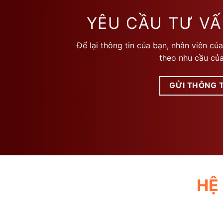
biến
biến
thể.
thể.
YÊU CẦU TƯ VẤ
Các
Các
tùy
tùy
Để lại thông tin của bạn, nhân viên của
chọn
chọn
theo nhu cầu của
có
có
thể
thể
được
được
GỬI THÔNG T
chọn
chọn
trên
trên
trang
trang
sản
sản
phẩm
phẩm
HỆ