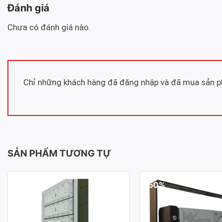
Đánh giá
Chưa có đánh giá nào.
Chỉ những khách hàng đã đăng nhập và đã mua sản ph
SẢN PHẨM TƯƠNG TỰ
ĐÈN PHA LED MODULE SMD
ĐÈN PHA LED MOD
-50%
-50%
P02 – CÔNG SUẤT 300W
P03 – CÔNG SUẤT
Công suất: 300W
Công suất: 100W
Hiệu suất chiếu sáng: 130lm/W
Hiệu suất chiếu sáng: 